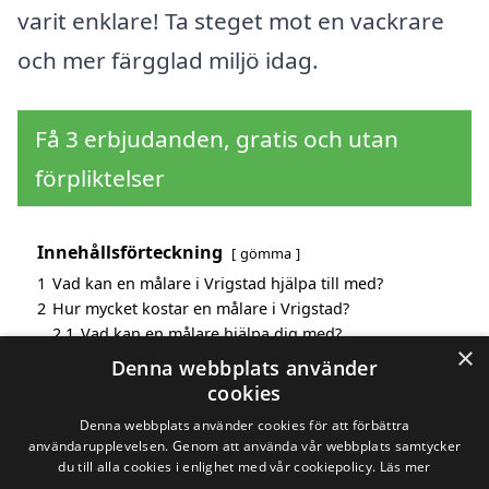
varit enklare! Ta steget mot en vackrare
och mer färgglad miljö idag.
Få 3 erbjudanden, gratis och utan
förpliktelser
Innehållsförteckning
gömma
1
Vad kan en målare i Vrigstad hjälpa till med?
2
Hur mycket kostar en målare i Vrigstad?
2.1
Vad kan en målare hjälpa dig med?
×
3
Fördelar med att välja målare i Vrigstad
Denna webbplats använder
4
Sök efter en skicklig målare i de omgivande städerna
cookies
omkring Vrigstad
Denna webbplats använder cookies för att förbättra
användarupplevelsen. Genom att använda vår webbplats samtycker
du till alla cookies i enlighet med vår cookiepolicy.
Läs mer