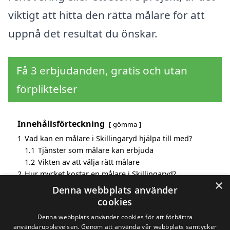
viktigt att hitta den rätta målare för att
uppnå det resultat du önskar.
Få 3 erbjudanden, gratis och utan
förpliktelser
Innehållsförteckning
gömma
1
Vad kan en målare i Skillingaryd hjälpa till med?
1.1
Tjänster som målare kan erbjuda
1.2
Vikten av att välja rätt målare
2
Hur mycket kostar en målare i Skillingaryd?
×
3
Fördelar med att välja målare i Skillingaryd
Denna webbplats använder
4
Sök efter en skicklig målare i de omgivande städerna
cookies
Skillingaryd
Denna webbplats använder cookies för att förbättra
användarupplevelsen. Genom att använda vår webbplats samtycker