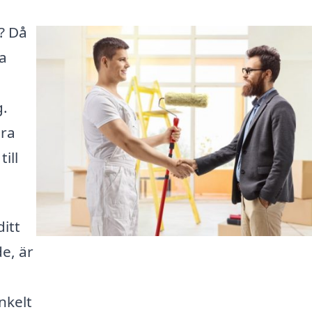
? Då
ta
g.
ära
ill
itt
de, är
nkelt