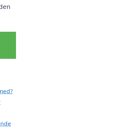
 den
 med?
r
ande