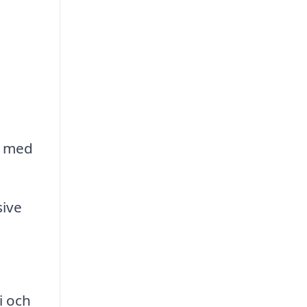
r med
sive
i och