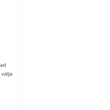
vad
 välja