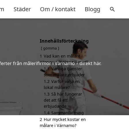
m
Städer
Om / kontakt
Blogg
Innehållsförteckning
gömma
1
Vad kan en målare i
Värnamo hjälpa till med?
ferter från målerifirmor i Värnamo – direkt här.
1.1
Vanliga tjänster
som målare erbjuder
1.2
Varför välja en
lokal målare?
1.3
Så här fungerar
det att få ett
erbjudande
1.4
Sammanfattning
2
Hur mycket kostar en
målare i Värnamo?