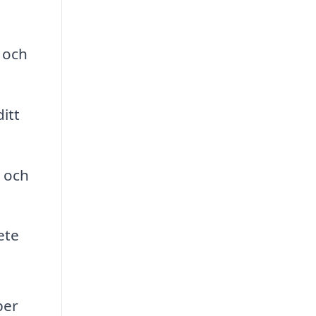
 och
itt
g och
ete
per