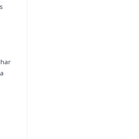
s
 har
da