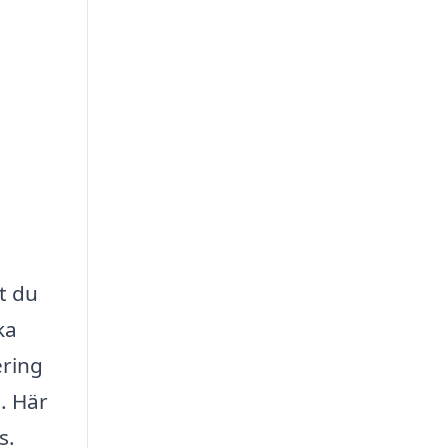
t du
ka
ering
t. Här
s.