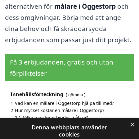
alternativen för
målare i Öggestorp
och
dess omgivningar. Börja med att ange
dina behov och få skräddarsydda
erbjudanden som passar just ditt projekt.
Få 3 erbjudanden, gratis och utan
förpliktelser
Innehållsförteckning
gömma
1
Vad kan en målare i Öggestorp hjälpa till med?
2
Hur mycket kostar en målare i Öggestorp?
2.1
Vilka tjänster erbjuder målare?
×
3
Fördelar med att välja målare i Öggestorp
Denna webbplats använder
4
Sök efter en skicklig målare i de omgivande städerna
cookies
Öggestorp