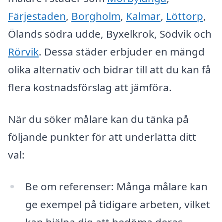
Färjestaden
,
Borgholm
,
Kalmar
,
Löttorp
,
Ölands södra udde, Byxelkrok, Södvik och
Rörvik
. Dessa städer erbjuder en mängd
olika alternativ och bidrar till att du kan få
flera kostnadsförslag att jämföra.
När du söker målare kan du tänka på
följande punkter för att underlätta ditt
val:
Be om referenser: Många målare kan
ge exempel på tidigare arbeten, vilket
kan hjälpa dig att bedöma deras