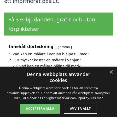
ett informerat beslut.
Få 3 erbjudanden, gratis och utan
förpliktelser
Innehållsförteckning
gömma
1
Vad kan en målare i Venjan hjälpa till med?
2
Hur mycket kostar en målare i Venjan?
2.1
Vad kan en målare hjälpa till med?
×
3
Fördelar med att välja målare i Venjan
Denna webbplats använder
4
Sök efter en skicklig målare i de omgivande städerna
cookies
Venjan
Denna webbplats använder cookies för att förbättra
användarupplevelsen. Genom att använda vår webbplats samtycker
du till alla cookies i enlighet med vår cookiepolicy.
Läs mer
Copyright 2026 - Pilanto Aps
ACCEPTERA ALLA
AVVISA ALLT
Hem
Om / kontakt
Blogg
Webbplatskarta
Villkor