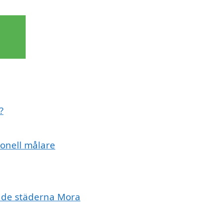
?
ionell målare
ande städerna Mora