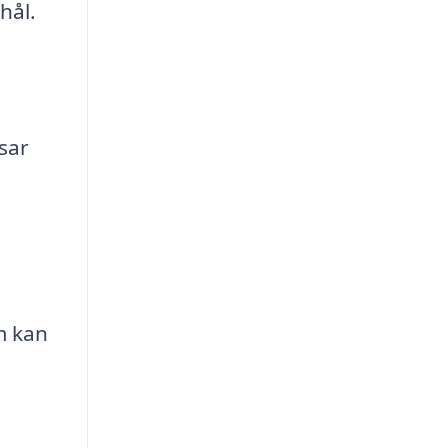
hål.
sar
m kan