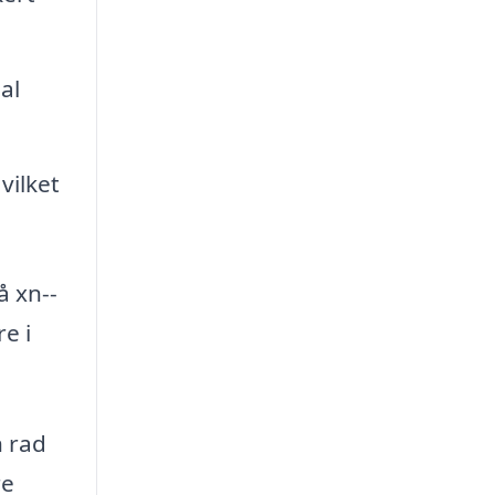
al
vilket
å xn--
e i
n rad
re