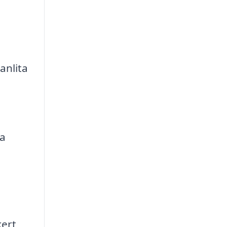
anlita
ta
kert