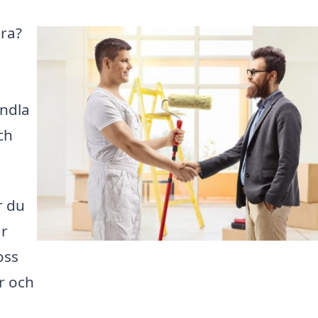
ora?
andla
ch
r du
ar
oss
r och