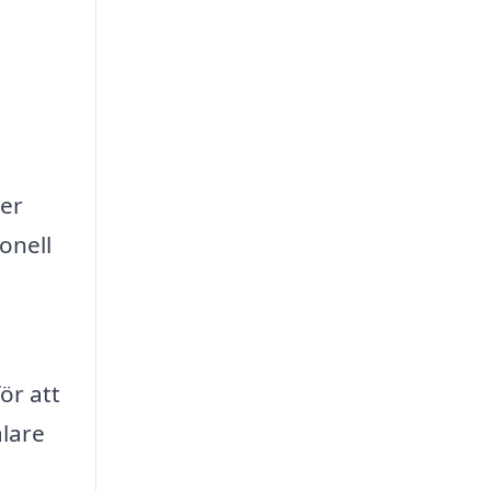
ler
onell
ör att
ålare