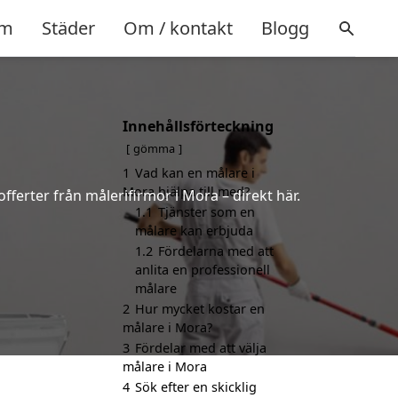
m
Städer
Om / kontakt
Blogg
Innehållsförteckning
gömma
1
Vad kan en målare i
Mora hjälpa till med?
fferter från målerifirmor i Mora – direkt här.
1.1
Tjänster som en
målare kan erbjuda
1.2
Fördelarna med att
anlita en professionell
målare
2
Hur mycket kostar en
målare i Mora?
3
Fördelar med att välja
målare i Mora
4
Sök efter en skicklig