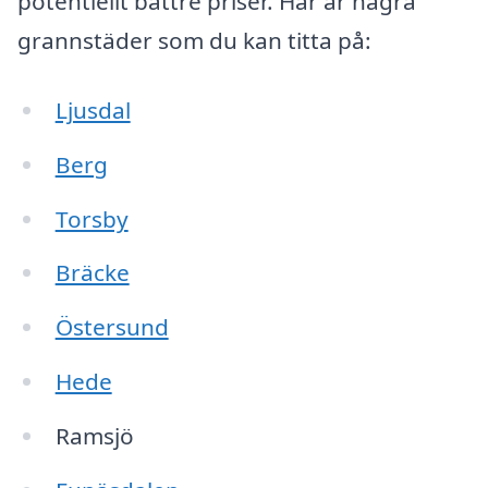
potentiellt bättre priser. Här är några
grannstäder som du kan titta på:
Ljusdal
Berg
Torsby
Bräcke
Östersund
Hede
Ramsjö