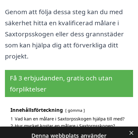
Genom att följa dessa steg kan du med
säkerhet hitta en kvalificerad målare i
Saxtorpsskogen eller dess grannstäder
som kan hjälpa dig att förverkliga ditt
projekt.
Få 3 erbjudanden, gratis och utan
förpliktelser
Innehållsförteckning
gömma
1
Vad kan en målare i Saxtorpsskogen hjälpa till med?
2
Hur mycket kostar en målare i Saxtorpsskogen?
×
3
Fördelar med att välja målare i Saxtorpsskogen
Denna webbplats använder