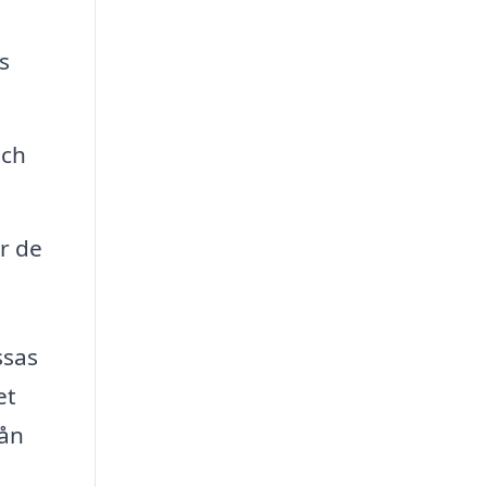
s
och
r de
ssas
et
rån