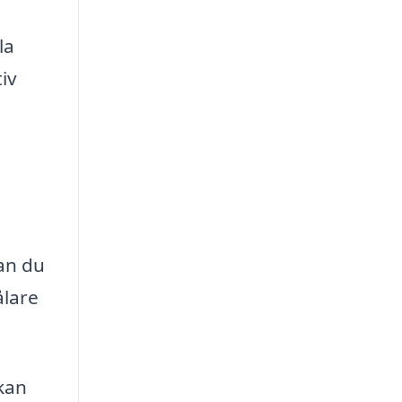
la
iv
kan du
ålare
 kan