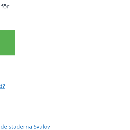
 för
d?
ande städerna Svalöv