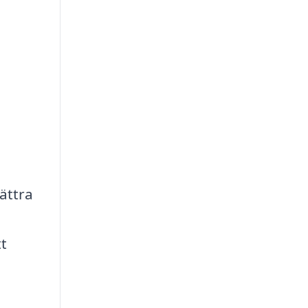
ättra
tt