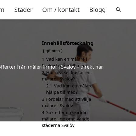
m
Städer
Om / kontakt
Blogg
Innehållsförteckning
gömma
1
Vad kan en målare i
Svalöv hjälpa till med?
ferter från målerifirmor i Svalöv – direkt här.
2
Hur mycket kostar en
målare i Svalöv?
2.1
Vad kan en målare
hjälpa till med?
3
Fördelar med att välja
målare i Svalöv
4
Sök efter en skicklig
målare i de omgivande
städerna Svalöv