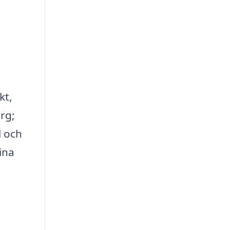
kt,
rg;
l och
ina