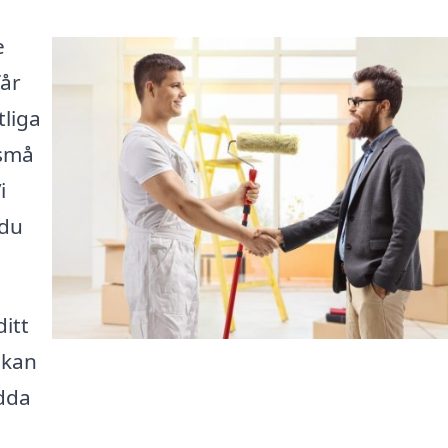
e
får
tliga
 små
i
 du
itt
 kan
ydda