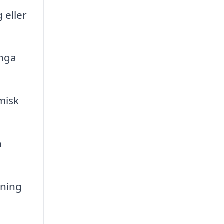
 eller
änga
misk
h
tning