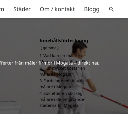
m
Städer
Om / kontakt
Blogg
Innehållsförteckning
gömma
1
Vad kan en målare i
Mogata hjälpa till med?
ferter från målerifirmor i Mogata – direkt här.
2
Hur mycket kostar en
målare i Mogata?
3
Fördelar med att välja
målare i Mogata
4
Sök efter en skicklig
målare i de omgivande
städerna till Mogata