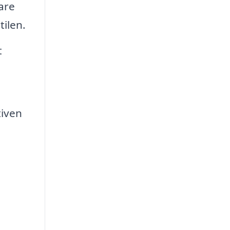
are
tilen.
t
tiven