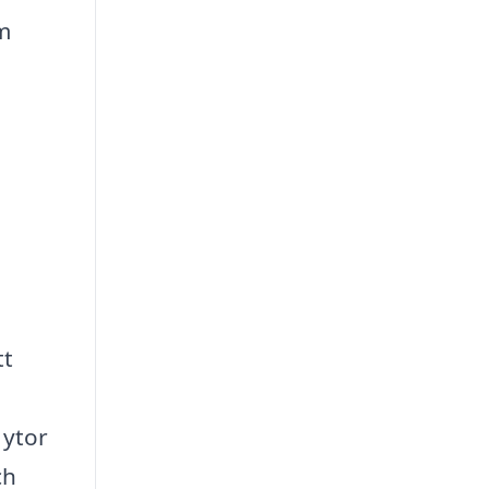
m
tt
 ytor
ch