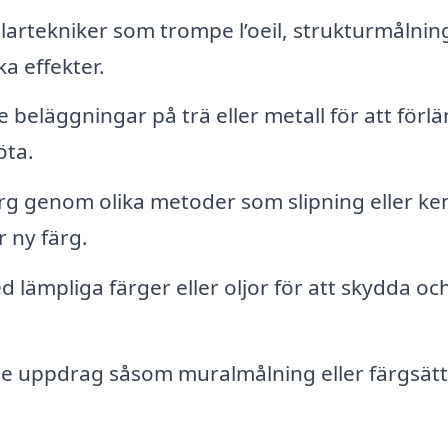
artekniker som trompe l’oeil, strukturmålning
a effekter.
beläggningar på trä eller metall för att förl
öta.
g genom olika metoder som slipning eller ke
r ny färg.
lämpliga färger eller oljor för att skydda oc
de uppdrag såsom muralmålning eller färgsät