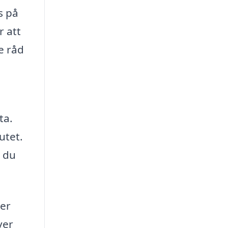
s på
r att
e råd
ta.
utet.
p du
ler
ver