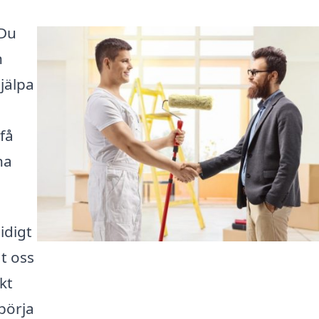
 Du
n
jälpa
få
na
idigt
t oss
kt
 börja