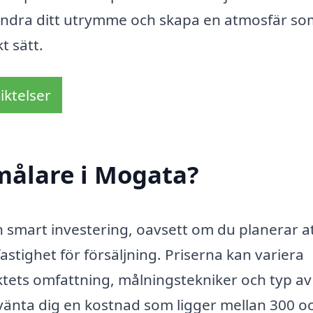
rändra ditt utrymme och skapa en atmosfär so
t sätt.
iktelser
målare i Mogata?
n smart investering, oavsett om du planerar a
astighet för försäljning. Priserna kan variera
ktets omfattning, målningstekniker och typ av
rvänta dig en kostnad som ligger mellan 300 o