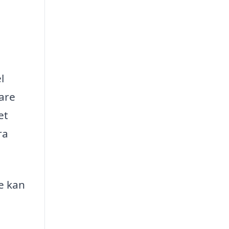
l
lare
et
ra
e kan