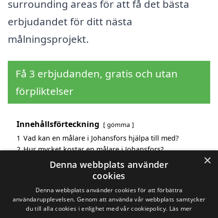
surrounding areas för att få det bästa
erbjudandet för ditt nästa
målningsprojekt.
Få 3 erbjudanden, gratis och utan
förpliktelser
Innehållsförteckning
gömma
1
Vad kan en målare i Johansfors hjälpa till med?
2
Hur mycket kostar en målare i Johansfors?
×
3
Fördelar med att välja målare i Johansfors
Denna webbplats använder
4
Sök efter en skicklig målare i de omgivande städerna
cookies
Johansfors
Denna webbplats använder cookies för att förbättra
användarupplevelsen. Genom att använda vår webbplats samtycker
du till alla cookies i enlighet med vår cookiepolicy.
Läs mer