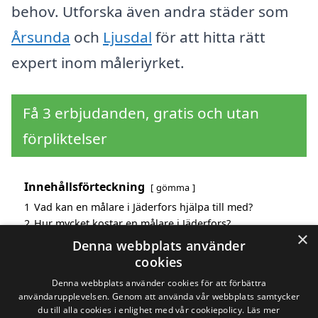
behov. Utforska även andra städer som
Årsunda
och
Ljusdal
för att hitta rätt
expert inom måleriyrket.
Få 3 erbjudanden, gratis och utan
förpliktelser
Innehållsförteckning
gömma
1
Vad kan en målare i Jäderfors hjälpa till med?
2
Hur mycket kostar en målare i Jäderfors?
×
3
Fördelar med att välja målare i Jäderfors
Denna webbplats använder
4
Sök efter en skicklig målare i de omgivande städerna
cookies
Jäderfors
Denna webbplats använder cookies för att förbättra
användarupplevelsen. Genom att använda vår webbplats samtycker
du till alla cookies i enlighet med vår cookiepolicy.
Läs mer