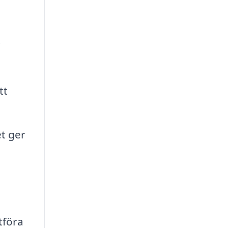
t
tt
et ger
tföra