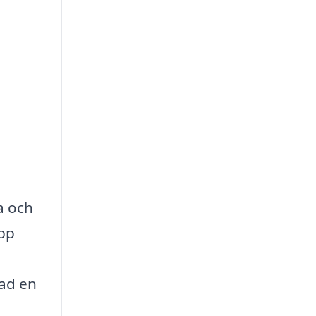
a och
upp
vad en