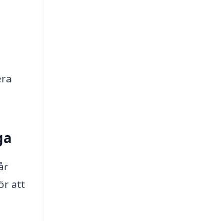
era
ga
år
ör att