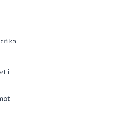
cifika
t i
 mot