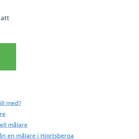
 att
ill med?
re
ell målare
rån en målare i Hjortsberga