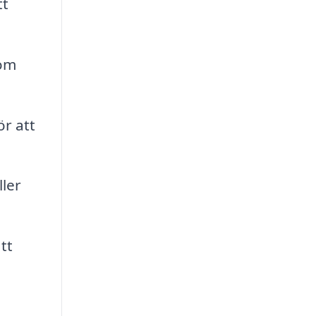
tt
nom
r att
ler
tt