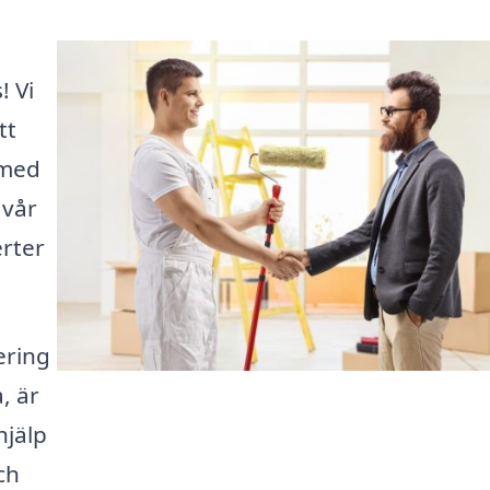
! Vi
tt
 med
 vår
erter
ering
, är
hjälp
ch