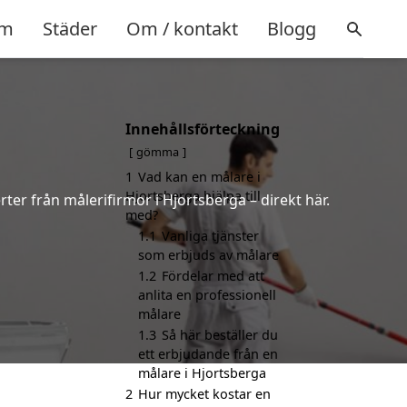
m
Städer
Om / kontakt
Blogg
Innehållsförteckning
gömma
1
Vad kan en målare i
Hjortsberga hjälpa till
ter från målerifirmor i Hjortsberga – direkt här.
med?
1.1
Vanliga tjänster
som erbjuds av målare
1.2
Fördelar med att
anlita en professionell
målare
1.3
Så här beställer du
ett erbjudande från en
målare i Hjortsberga
2
Hur mycket kostar en