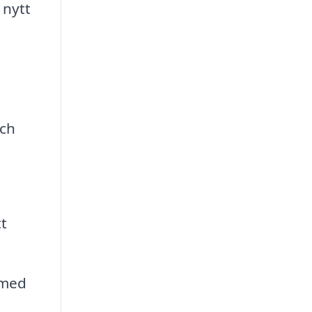
 nytt
och
t
 med