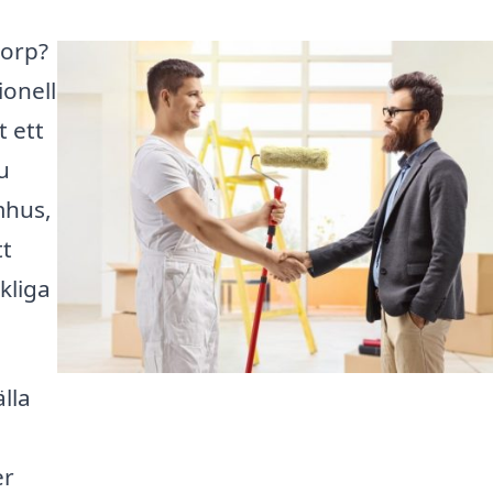
torp?
ionell
 ett
u
mhus,
tt
kliga
lla
er