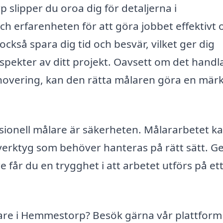
slipper du oroa dig för detaljerna i
 erfarenheten för att göra jobbet effektivt 
ckså spara dig tid och besvär, vilket ger dig
aspekter av ditt projekt. Oavsett om det hand
renovering, kan den rätta målaren göra en mär
ssionell målare är säkerheten. Målararbetet k
 verktyg som behöver hanteras på rätt sätt. 
re får du en trygghet i att arbetet utförs på et
målare i Hemmestorp? Besök gärna vår plattfor