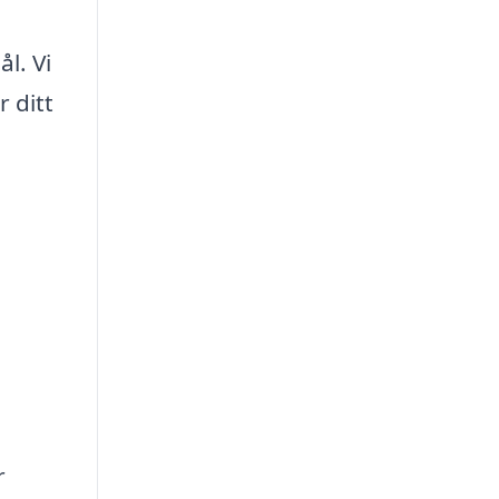
l. Vi
r ditt
r