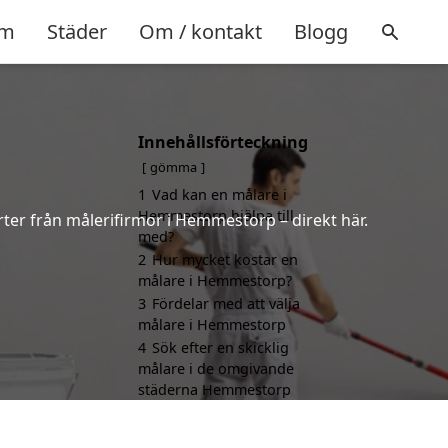
m
Städer
Om / kontakt
Blogg
Innehållsförteckning
gömma
1
Vad kan en målare i
Hemmestorp hjälpa till
rter från målerifirmor i Hemmestorp – direkt här.
med?
2
Hur mycket kostar en
målare i Hemmestorp?
3
Fördelar med att välja
målare i Hemmestorp
4
Sök efter en skicklig
målare i de omgivande
städerna Hemmestorp