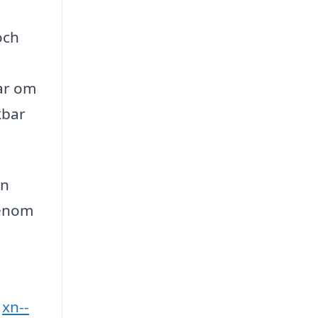
och
lar om
kbar
an
Genom
t
m
xn--