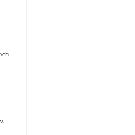
 och
v.