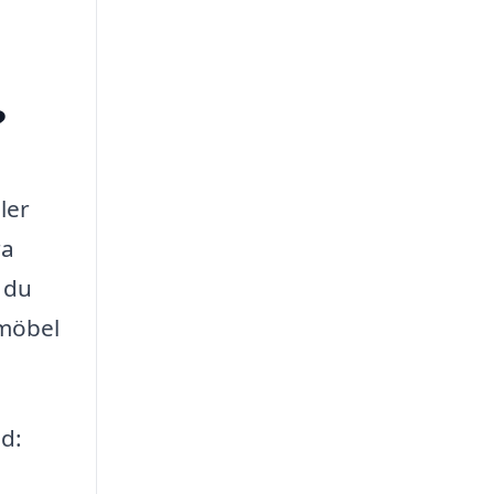
?
ler
ra
 du
 möbel
ed: