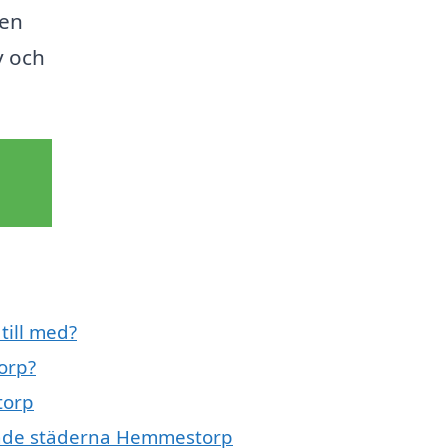
den
v och
till med?
orp?
torp
vande städerna Hemmestorp