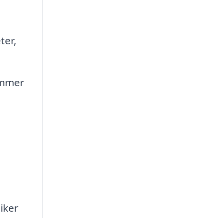
ter,
ommer
å
iker