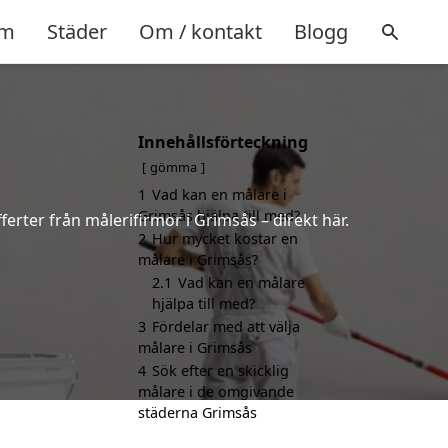
m
Städer
Om / kontakt
Blogg
Innehållsförteckning
gömma
1
Vad kan en målare i
Grimsås hjälpa till med?
erter från målerifirmor i Grimsås – direkt här.
2
Hur mycket kostar en
målare i Grimsås?
2.1
Vad kan en målare
hjälpa till med?
3
Fördelar med att välja
målare i Grimsås
4
Sök efter en skicklig
målare i de omgivande
städerna Grimsås