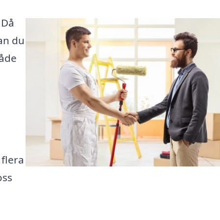
? Då
an du
råde
 flera
oss