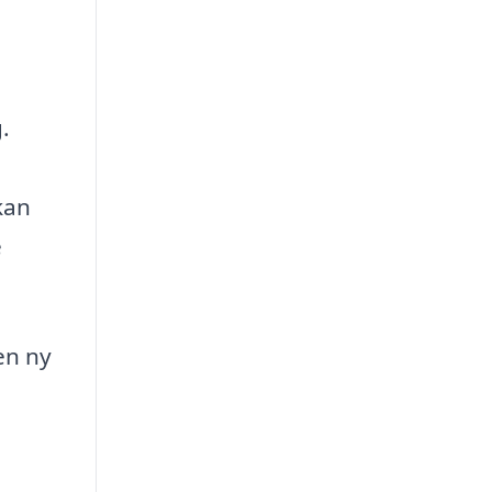
.
kan
e
en ny