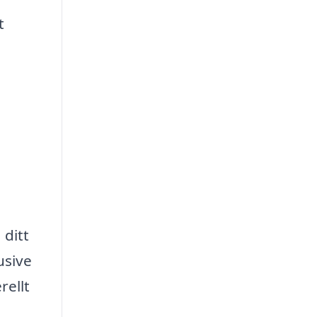
t
 ditt
usive
rellt