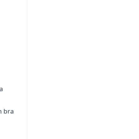
a
n bra