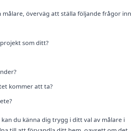
n målare, överväg att ställa följande frågor in
projekt som ditt?
under?
etet kommer att ta?
bete?
n du känna dig trygg i ditt val av målare i
pa till att förvandla ditt hem, oavsett om det