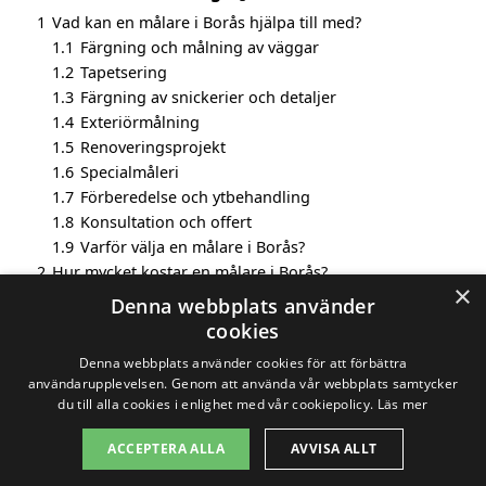
1
Vad kan en målare i Borås hjälpa till med?
1.1
Färgning och målning av väggar
1.2
Tapetsering
1.3
Färgning av snickerier och detaljer
1.4
Exteriörmålning
1.5
Renoveringsprojekt
1.6
Specialmåleri
1.7
Förberedelse och ytbehandling
1.8
Konsultation och offert
1.9
Varför välja en målare i Borås?
2
Hur mycket kostar en målare i Borås?
×
3
Fördelar med att välja målare i Borås
Denna webbplats använder
4
Sök efter en skicklig målare i de omgivande städerna
cookies
Borås
Denna webbplats använder cookies för att förbättra
användarupplevelsen. Genom att använda vår webbplats samtycker
du till alla cookies i enlighet med vår cookiepolicy.
Läs mer
Copyright 2026 - Pilanto Aps
ACCEPTERA ALLA
AVVISA ALLT
Hem
Om / kontakt
Blogg
Webbplatskarta
Villkor