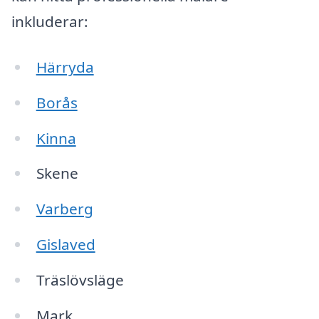
inkluderar:
Härryda
Borås
Kinna
Skene
Varberg
Gislaved
Träslövsläge
Mark