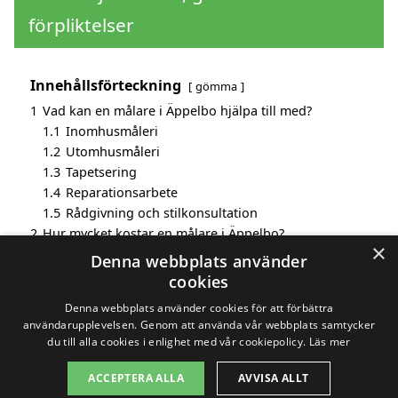
förpliktelser
Innehållsförteckning
gömma
1
Vad kan en målare i Äppelbo hjälpa till med?
1.1
Inomhusmåleri
1.2
Utomhusmåleri
1.3
Tapetsering
1.4
Reparationsarbete
1.5
Rådgivning och stilkonsultation
2
Hur mycket kostar en målare i Äppelbo?
×
3
Fördelar med att välja målare i Äppelbo
Denna webbplats använder
4
Sök efter en skicklig målare i de omgivande städerna
cookies
Äppelbo
Denna webbplats använder cookies för att förbättra
användarupplevelsen. Genom att använda vår webbplats samtycker
du till alla cookies i enlighet med vår cookiepolicy.
Läs mer
Copyright 2026 - Pilanto Aps
ACCEPTERA ALLA
AVVISA ALLT