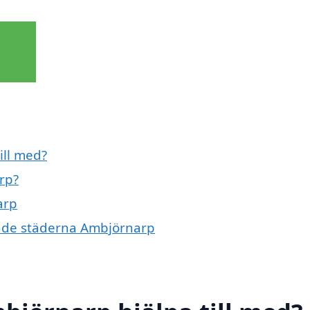
ill med?
rp?
arp
ande städerna Ambjörnarp