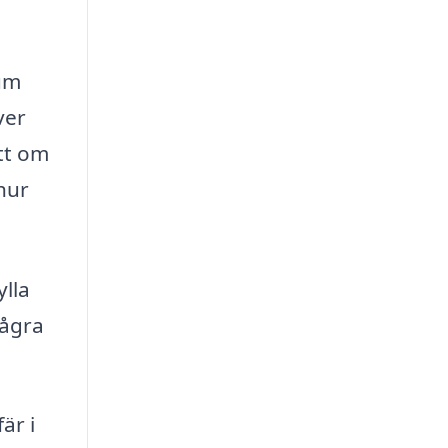
rum
ver
tt om
 hur
ylla
några
är i