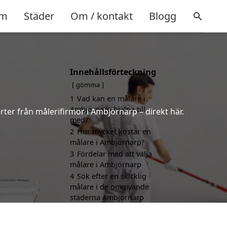
m
Städer
Om / kontakt
Blogg
Innehållsförteckning
gömma
1
Vad kan en målare i
Ambjörnarp hjälpa till
rter från målerifirmor i Ambjörnarp – direkt här.
med?
2
Hur mycket kostar en
målare i Ambjörnarp?
3
Fördelar med att välja
målare i Ambjörnarp
4
Sök efter en skicklig
målare i de omgivande
städerna Ambjörnarp