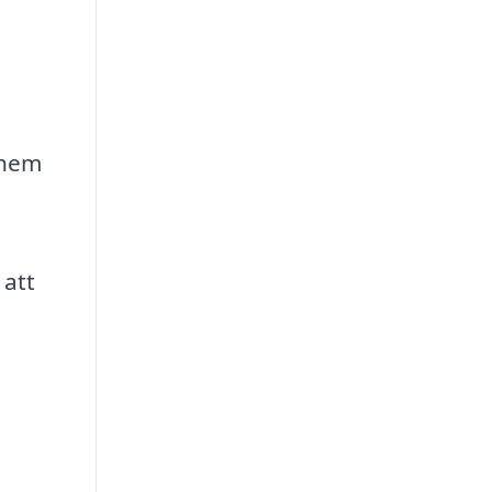
 hem
 att