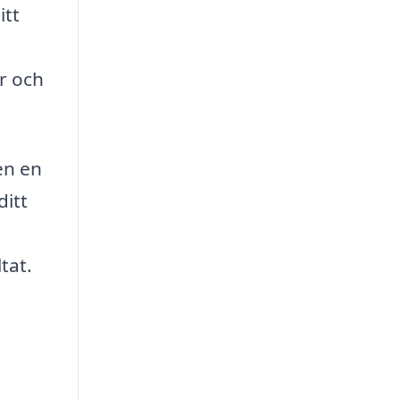
itt
er och
en en
ditt
tat.