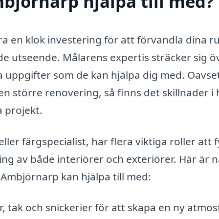
björnarp hjälpa till med?
ra en klok investering för att förvandla dina 
de utseende. Målarens expertis sträcker sig ö
a uppgifter som de kan hjälpa dig med. Oavse
en större renovering, så finns det skillnader i
a projekt.
er färgspecialist, har flera viktiga roller att f
ng av både interiörer och exteriörer. Här är 
 Ambjörnarp kan hjälpa till med:
 tak och snickerier för att skapa en ny atmosf