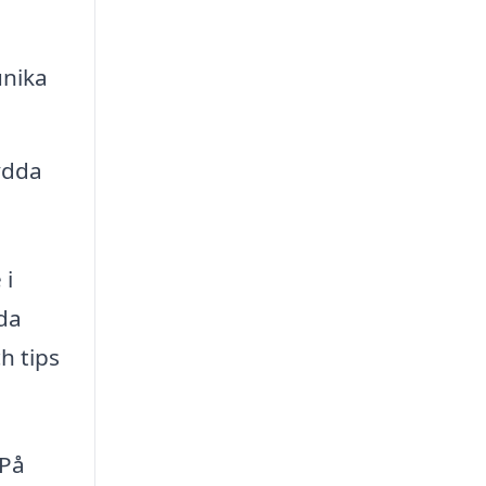
unika
ydda
 i
da
h tips
 På