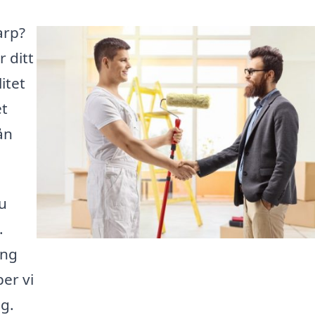
arp?
r ditt
itet
et
ån
u
.
ing
per vi
ig.