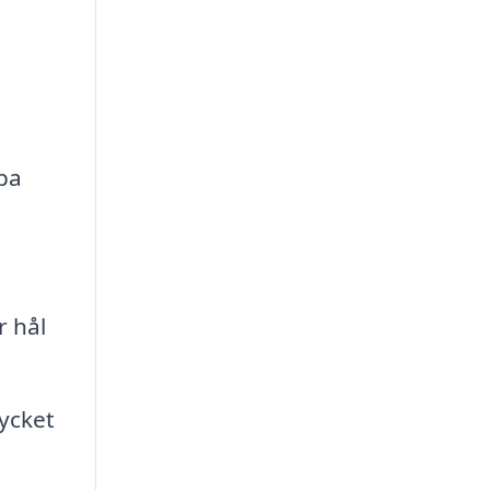
pa
r hål
mycket