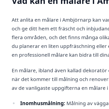
Vad kan en målare i Am
Att anlita en målare i Ambjörnarp kan va
och ge ditt hem ett fräscht och inbjudan
flera områden, och det finns många olik
du planerar en liten uppfräschning eller 
en professionell målare kan bidra till din
En målare, ibland även kallad dekoratör ell
när det kommer till målning och renoveri
av de vanligaste uppgifterna en målare i
Inomhusmålning:
Målning av väggar,