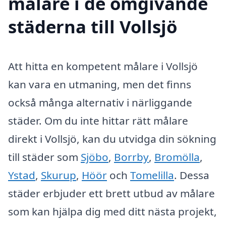
målare i de omgivande
städerna till Vollsjö
Att hitta en kompetent målare i Vollsjö
kan vara en utmaning, men det finns
också många alternativ i närliggande
städer. Om du inte hittar rätt målare
direkt i Vollsjö, kan du utvidga din sökning
till städer som
Sjöbo
,
Borrby
,
Bromölla
,
Ystad
,
Skurup
,
Höör
och
Tomelilla
. Dessa
städer erbjuder ett brett utbud av målare
som kan hjälpa dig med ditt nästa projekt,