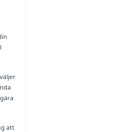
din
l
väljer
ända
egära
åg att