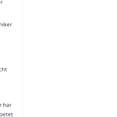
ör
niker
cht
e har
rbetet