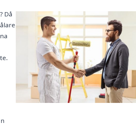
d? Då
målare
ina
te.
an