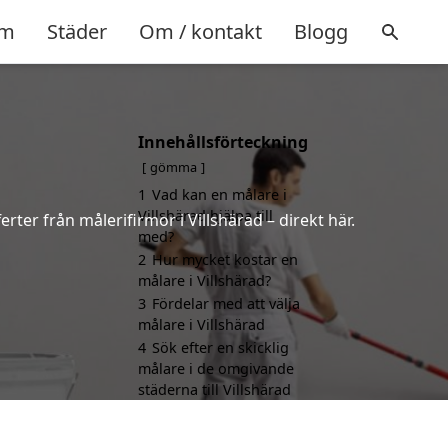
m
Städer
Om / kontakt
Blogg
Innehållsförteckning
gömma
1
Vad kan en målare i
Villshärad hjälpa till
rter från målerifirmor i Villshärad – direkt här.
med?
2
Hur mycket kostar en
målare i Villshärad?
3
Fördelar med att välja
målare i Villshärad
4
Sök efter en skicklig
målare i de omgivande
städerna till Villshärad