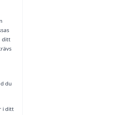
m
ssas
 ditt
krävs
ad du
i ditt