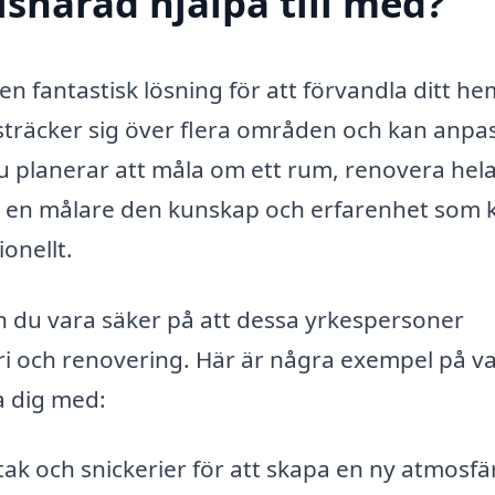
lshärad hjälpa till med?
 en fantastisk lösning för att förvandla ditt he
 sträcker sig över flera områden och kan anpa
u planerar att måla om ett rum, renovera hela
ar en målare den kunskap och erfarenhet som 
ionellt.
an du vara säker på att dessa yrkespersoner
eri och renovering. Här är några exempel på v
a dig med:
ak och snickerier för att skapa en ny atmosfär 