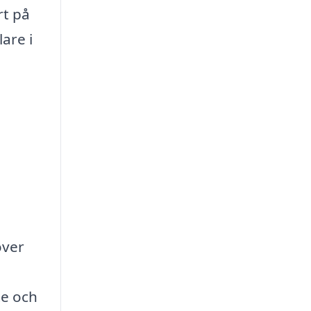
rt på
are i
över
te och