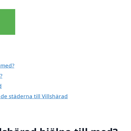
l med?
?
d
de städerna till Villshärad