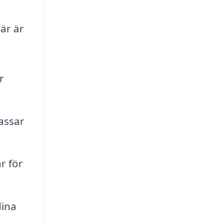
Här är
r
passar
r för
dina