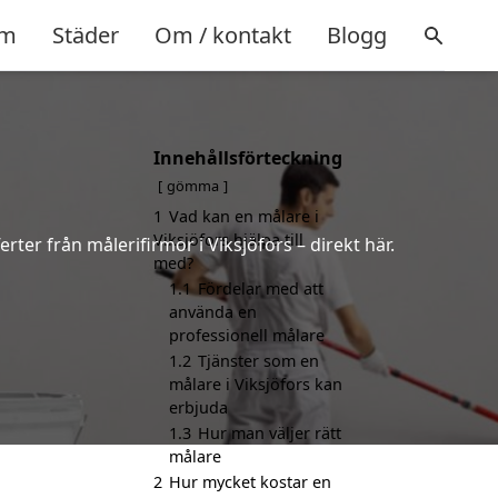
m
Städer
Om / kontakt
Blogg
Innehållsförteckning
gömma
1
Vad kan en målare i
Viksjöfors hjälpa till
rter från målerifirmor i Viksjöfors – direkt här.
med?
1.1
Fördelar med att
använda en
professionell målare
1.2
Tjänster som en
målare i Viksjöfors kan
erbjuda
1.3
Hur man väljer rätt
målare
2
Hur mycket kostar en