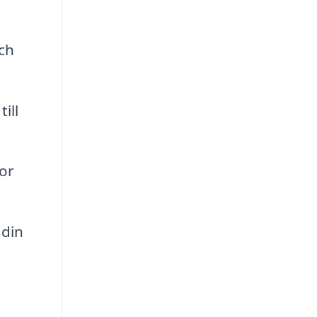
och
ill
or
 din