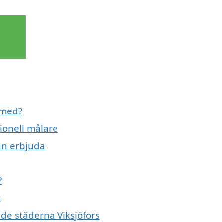
l med?
ionell målare
kan erbjuda
?
s
nde städerna Viksjöfors