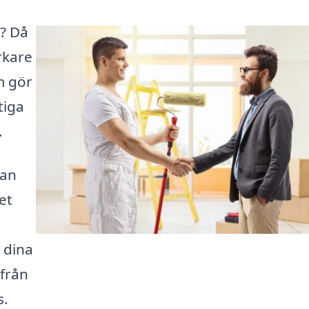
s? Då
rkare
m gör
tiga
.
kan
et
a dina
 från
s.