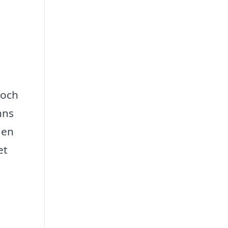
 och
nns
 en
et