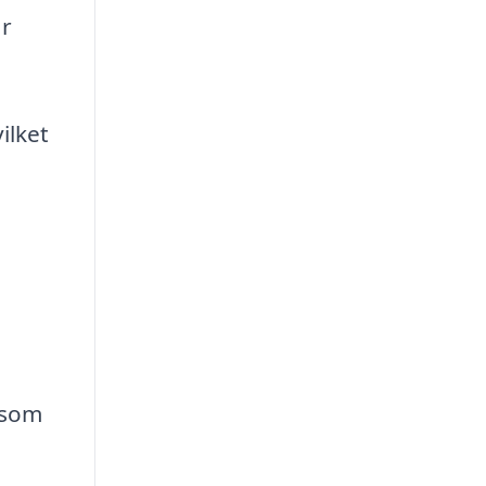
är
ilket
 som