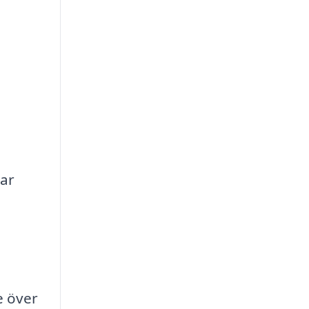
rar
e över