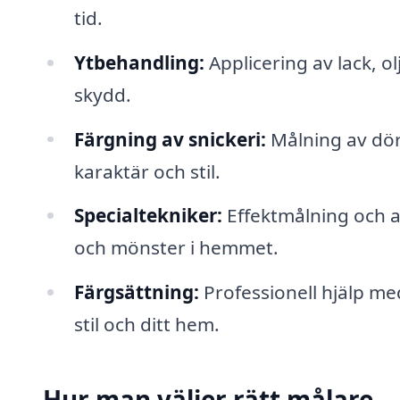
tid.
Ytbehandling:
Applicering av lack, ol
skydd.
Färgning av snickeri:
Målning av dörr
karaktär och stil.
Specialtekniker:
Effektmålning och an
och mönster i hemmet.
Färgsättning:
Professionell hjälp me
stil och ditt hem.
Hur man väljer rätt målare