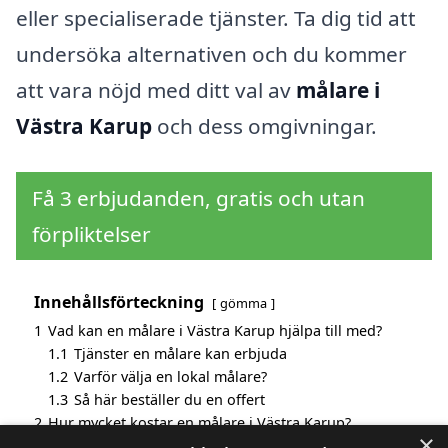
eller specialiserade tjänster. Ta dig tid att
undersöka alternativen och du kommer
att vara nöjd med ditt val av
målare i
Västra Karup
och dess omgivningar.
Få 3 erbjudanden, gratis och utan
förpliktelser
Innehållsförteckning
gömma
1
Vad kan en målare i Västra Karup hjälpa till med?
1.1
Tjänster en målare kan erbjuda
1.2
Varför välja en lokal målare?
1.3
Så här beställer du en offert
2
Hur mycket kostar en målare i Västra Karup?
×
3
Fördelar med att välja målare i Västra Karup