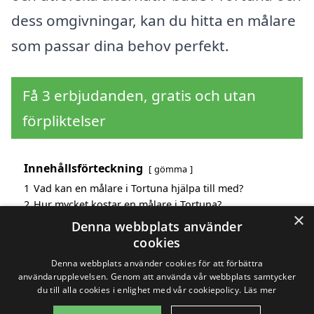
dess omgivningar, kan du hitta en målare
som passar dina behov perfekt.
Få 3 erbjudanden, gratis och utan
förpliktelser
Innehållsförteckning
gömma
1
Vad kan en målare i Tortuna hjälpa till med?
2
Hur mycket kostar en målare i Tortuna?
×
3
Fördelar med att välja målare i Tortuna
Denna webbplats använder
4
Sök efter en skicklig målare i de omgivande städerna
cookies
Tortuna
Denna webbplats använder cookies för att förbättra
användarupplevelsen. Genom att använda vår webbplats samtycker
du till alla cookies i enlighet med vår cookiepolicy.
Läs mer