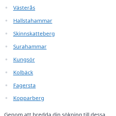
Västerås
Hallstahammar
Skinnskatteberg
Surahammar
Kungsör
Kolbäck
Fagersta
Kopparberg
Genom att bredda din sökning till dessa