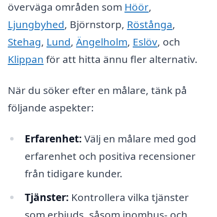
överväga områden som
Höör
,
Ljungbyhed
, Björnstorp,
Röstånga
,
Stehag
,
Lund
,
Ängelholm
,
Eslöv
, och
Klippan
för att hitta ännu fler alternativ.
När du söker efter en målare, tänk på
följande aspekter:
Erfarenhet:
Välj en målare med god
erfarenhet och positiva recensioner
från tidigare kunder.
Tjänster:
Kontrollera vilka tjänster
som erbjuds, såsom inomhus- och