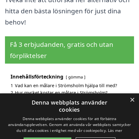
hitta den bästa lösningen för just dina
behov!
Få 3 erbjudanden, gratis och utan
förpliktelser
Innehållsförteckning
gömma
1
Vad kan en målare i Strömsholm hjälpa till med?
2
Hur mycket kostar en målare i Strömsholm?
×
3
Fördelar med att välja målare i Strömsholm
Denna webbplats använder
4
Sök efter en skicklig målare i de omgivande städerna
cookies
Strömsholm
Denna webbplats använder cookies för att förbättra
användarupplevelsen. Genom att använda vår webbplats samtycker
du till alla cookies i enlighet med vår cookiepolicy.
Läs mer