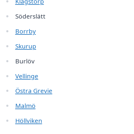
Klagstorp
Söderslätt
Borrby
Skurup
Burlöv
Vellinge
Östra Grevie
Malmö
Höllviken