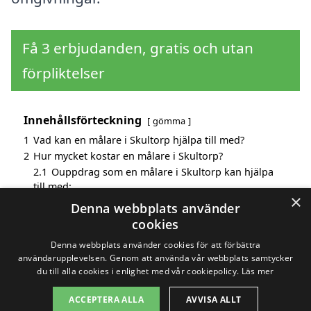
Få 3 erbjudanden, gratis och utan
förpliktelser
Innehållsförteckning
gömma
1
Vad kan en målare i Skultorp hjälpa till med?
2
Hur mycket kostar en målare i Skultorp?
2.1
Ouppdrag som en målare i Skultorp kan hjälpa
till med:
×
3
Fördelar med att välja målare i Skultorp
Denna webbplats använder
4
Sök efter en skicklig målare i de omgivande städerna
cookies
Skultorp
Denna webbplats använder cookies för att förbättra
användarupplevelsen. Genom att använda vår webbplats samtycker
du till alla cookies i enlighet med vår cookiepolicy.
Läs mer
Copyright 2026 - Pilanto Aps
ACCEPTERA ALLA
AVVISA ALLT