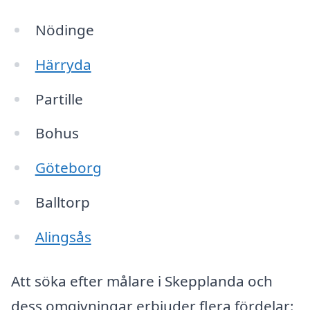
Nödinge
Härryda
Partille
Bohus
Göteborg
Balltorp
Alingsås
Att söka efter målare i Skepplanda och
dess omgivningar erbjuder flera fördelar: