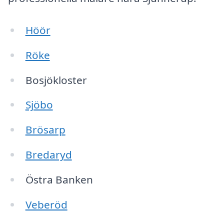
Höör
Röke
Bosjökloster
Sjöbo
Brösarp
Bredaryd
Östra Banken
Veberöd