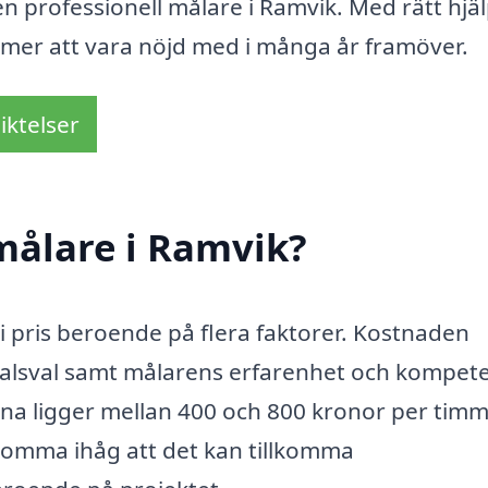
 en professionell målare i Ramvik. Med rätt hjä
mmer att vara nöjd med i många år framöver.
iktelser
målare i Ramvik?
 i pris beroende på flera faktorer. Kostnaden
ialsval samt målarens erfarenhet och kompet
rna ligger mellan 400 och 800 kronor per timm
t komma ihåg att det kan tillkomma