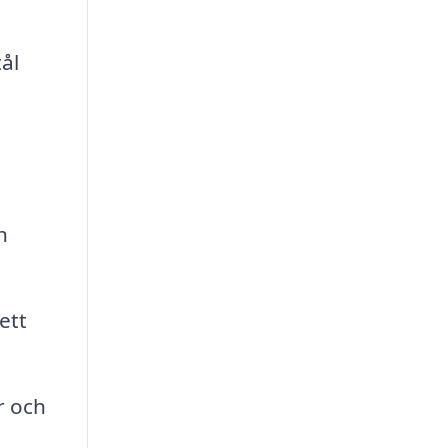
ål
h
ett
r och