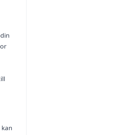
 din
tor
ll
, kan