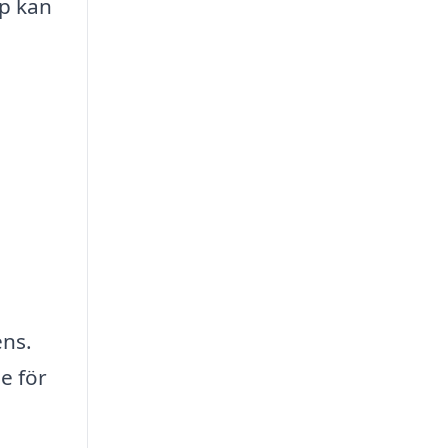
lp kan
ens.
e för