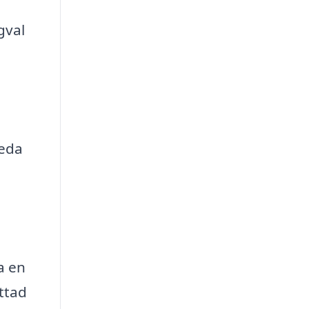
gval
reda
a en
attad