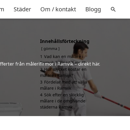
m
Städer
Om / kontakt
Blogg
Innehållsförteckning
gömma
1
Vad kan en målare i
Ramvik hjälpa till med?
ferter från målerifirmor i Ramvik – direkt här.
2
Hur mycket kostar en
målare i Ramvik?
3
Fördelar med att välja
målare i Ramvik
4
Sök efter en skicklig
målare i de omgivande
städerna Ramvik