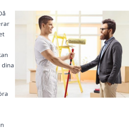
 Då
erar
et
 kan
 dina
öra
en