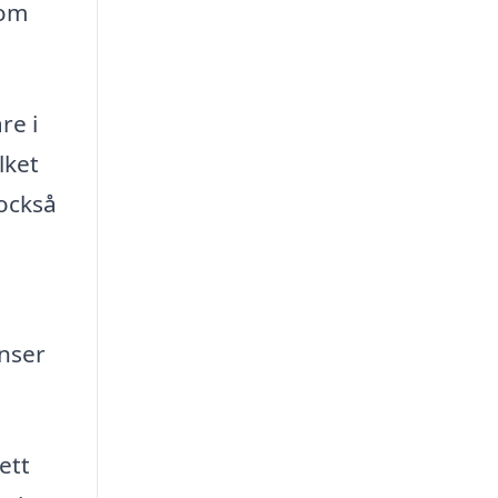
som
re i
lket
 också
enser
ett