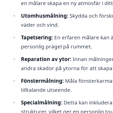
en målare skapa en ny atmosfär i dit
Utomhusmålning:
Skydda och förskö
väder och vind.
Tapetsering:
En erfaren målare kan äv
personlig prägel på rummet.
Reparation av ytor:
Innan målningen 
andra skador på ytorna för att skapa 
Fönstermålning:
Måla fönsterkarmar
tilltalande utseende.
Specialmålning:
Detta kan inkludera
strukturer, vilket ger en personlig to