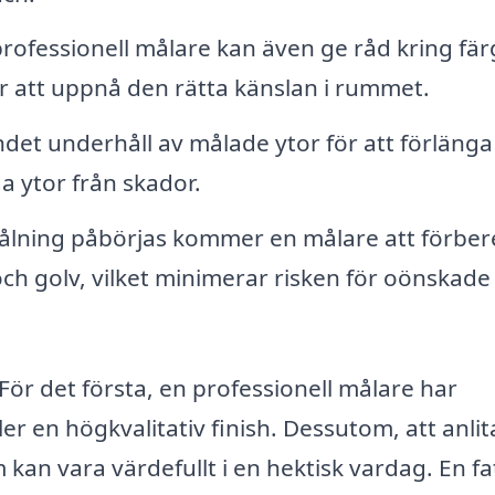
rofessionell målare kan även ge råd kring fär
för att uppnå den rätta känslan i rummet.
et underhåll av målade ytor för att förlänga
a ytor från skador.
lning påbörjas kommer en målare att förbe
 golv, vilket minimerar risken för oönskade
 För det första, en professionell målare har
r en högkvalitativ finish. Dessutom, att anlit
kan vara värdefullt i en hektisk vardag. En f