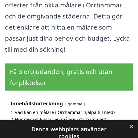
offerter från olika målare i Orrhammar
och de omgivande städerna. Detta gör
det enklare att hitta en målare som
passar just dina behov och budget. Lycka
till med din sökning!
Få 3 erbjudanden, gratis och utan
förpliktelser
Innehållsförteckning
gömma
1
Vad kan en målare i Orrhammar hjälpa till med?
2
Hur mycket kostar en målare i Orrhammar?
×
3
Fördelar med att välja målare i Orrhammar
Denna webbplats använder
4
Sök efter en skicklig målare i de omgivande städerna
cookies