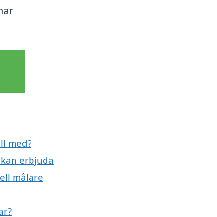
mar
ll med?
 kan erbjuda
ell målare
ar?