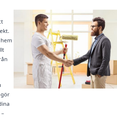
tt
ekt.
t hem
lt
från
u
 gör
dina
 –