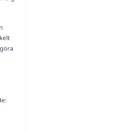
en
kelt
 göra
de: