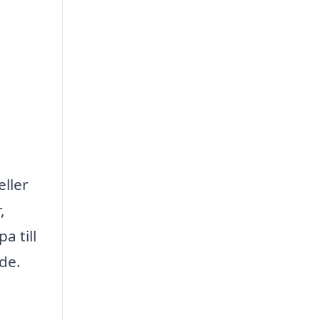
eller
,
a till
de.