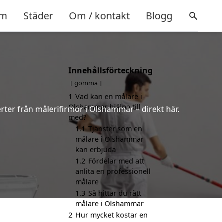
m
Städer
Om / kontakt
Blogg
Innehållsförteckning
gömma
1
Vad kan en målare i
Olshammar hjälpa till
erter från målerifirmor i Olshammar – direkt här.
med?
1.1
Tjänster som en
målare i Olshammar
kan erbjuda
1.2
Fördelar med att
anlita en professionell
målare
1.3
Så hittar du rätt
målare i Olshammar
2
Hur mycket kostar en