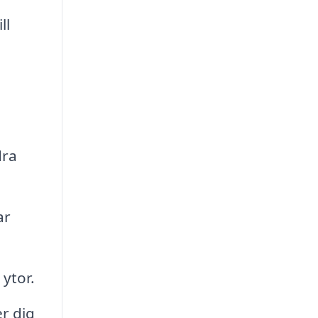
ll
dra
ar
ytor.
r dig