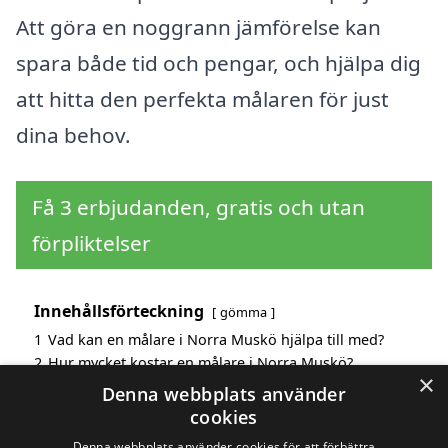
Att göra en noggrann jämförelse kan
spara både tid och pengar, och hjälpa dig
att hitta den perfekta målaren för just
dina behov.
Få 3 erbjudanden, gratis och utan
förpliktelser
Innehållsförteckning
gömma
1
Vad kan en målare i Norra Muskö hjälpa till med?
2
Hur mycket kostar en målare i Norra Muskö?
×
3
Fördelar med att välja målare i Norra Muskö
Denna webbplats använder
4
Sök efter en skicklig målare i de omgivande städerna
cookies
Norra Muskö
Denna webbplats använder cookies för att förbättra