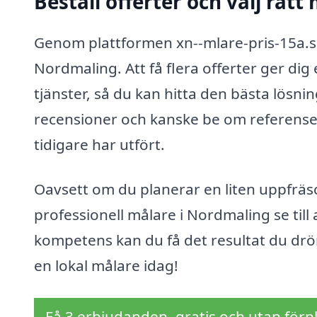
Beställ offerter och välj rätt
Genom plattformen xn--mlare-pris-15a.se 
Nordmaling. Att få flera offerter ger dig
tjänster, så du kan hitta den bästa lösnin
recensioner och kanske be om referenser f
tidigare har utfört.
Oavsett om du planerar en liten uppfräs
professionell målare i Nordmaling se till a
kompetens kan du få det resultat du drö
en lokal målare idag!
Få 3 erbjudanden, gratis och utan förpl