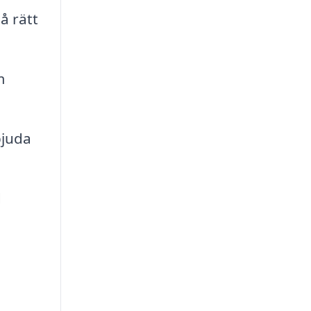
å rätt
m
bjuda
d