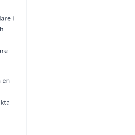
are i
ch
are
n en
akta