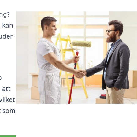
ing?
m kan
juder
p
 att
vilket
ut som