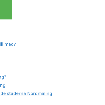
ill med?
ng?
ing
ande städerna Nordmaling