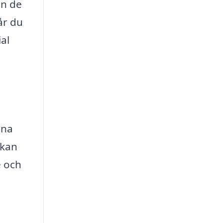
an de
år du
al
rna
 kan
e och