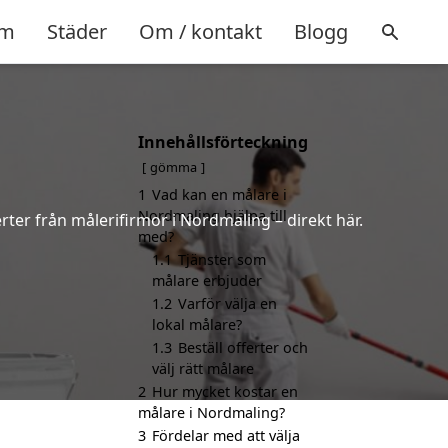
m
Städer
Om / kontakt
Blogg
Innehållsförteckning
gömma
1
Vad kan en målare i
Nordmaling hjälpa till
rter från målerifirmor i Nordmaling – direkt här.
med?
1.1
Tjänster som
målare erbjuder
1.2
Varför välja en
lokal målare?
1.3
Beställ offerter och
välj rätt målare
2
Hur mycket kostar en
målare i Nordmaling?
3
Fördelar med att välja