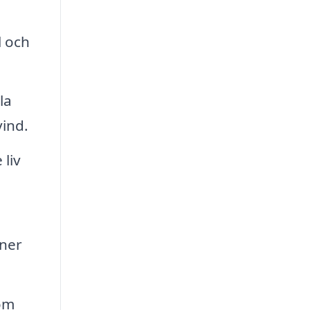
l och
la
vind.
 liv
oner
som