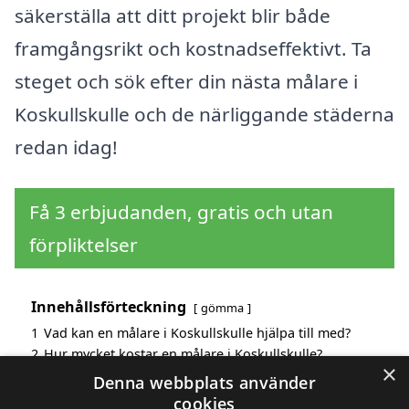
säkerställa att ditt projekt blir både
framgångsrikt och kostnadseffektivt. Ta
steget och sök efter din nästa målare i
Koskullskulle och de närliggande städerna
redan idag!
Få 3 erbjudanden, gratis och utan
förpliktelser
Innehållsförteckning
gömma
1
Vad kan en målare i Koskullskulle hjälpa till med?
2
Hur mycket kostar en målare i Koskullskulle?
×
3
Fördelar med att välja målare i Koskullskulle
Denna webbplats använder
4
Sök efter en skicklig målare i de omgivande städerna
cookies