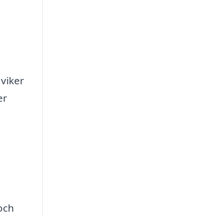
dviker
er
och