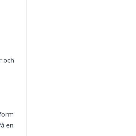
r och
tform
få en