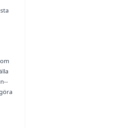
ästa
t om
lla
n--
 göra