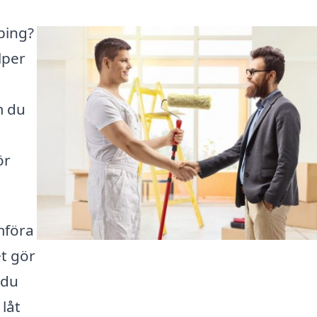
ping?
lper
n
m du
ör
mföra
et gör
 du
låt