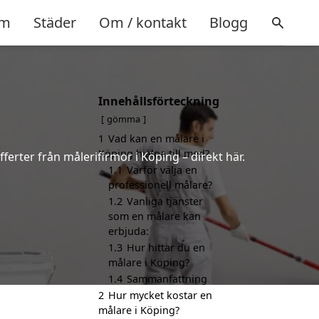
m
Städer
Om / kontakt
Blogg
Innehållsförteckning
gömma
1
Vad kan en målare i
Köping hjälpa till med?
ferter från målerifirmor i Köping – direkt här.
1.1
Varför välja en
professionell målare?
1.2
Vanliga tjänster
som en målare kan
erbjuda:
1.3
Hur hittar du en
målare i Köping?
1.4
Sammanfattning
2
Hur mycket kostar en
målare i Köping?