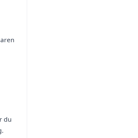
laren
r du
g.