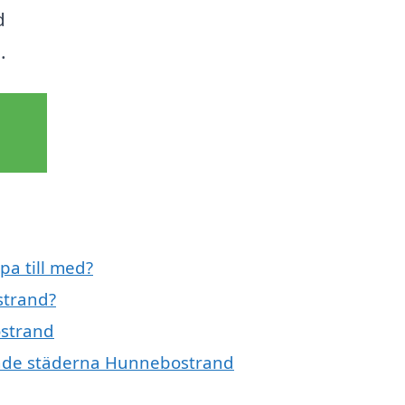
d
.
pa till med?
strand?
ostrand
vande städerna Hunnebostrand