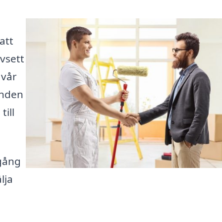
att
avsett
 vår
anden
till
lgång
lja