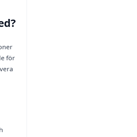
ed?
soner
e för
overa
h