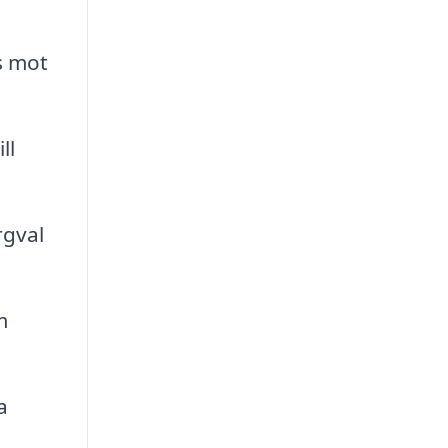
as mot
ll
rgval
m
a