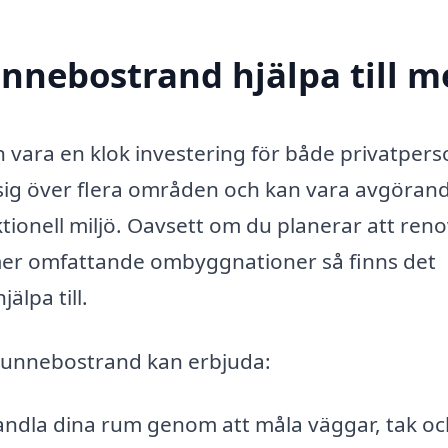
nnebostrand hjälpa till m
 vara en klok investering för både privatper
 sig över flera områden och kan vara avgörand
nktionell miljö. Oavsett om du planerar att ren
 mer omfattande ombyggnationer så finns det
älpa till.
 Hunnebostrand kan erbjuda:
ndla dina rum genom att måla väggar, tak oc