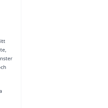
itt
te,
änster
och
a