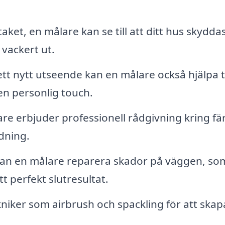
staket, en målare kan se till att ditt hus skydd
 vackert ut.
tt nytt utseende kan en målare också hjälpa ti
 en personlig touch.
e erbjuder professionell rådgivning kring fä
edning.
an en målare reparera skador på väggen, so
ett perfekt slutresultat.
niker som airbrush och spackling för att skap