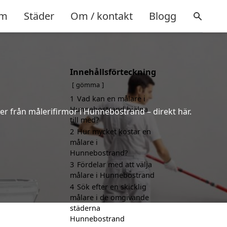
m
Städer
Om / kontakt
Blogg
Innehållsförteckning
gömma
1
Vad kan en målare i
Hunnebostrand hjälpa
ter från målerifirmor i Hunnebostrand – direkt här.
till med?
2
Hur mycket kostar en
målare i
Hunnebostrand?
3
Fördelar med att välja
målare i Hunnebostrand
4
Sök efter en skicklig
målare i de omgivande
städerna
Hunnebostrand