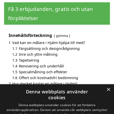
Få 3 erbjudanden, gratis och utan
förpliktelser
Innehållsförteckning
gömma
1
Vad kan en målare i Hjälm hjälpa till med?
1.1
Färgsättning och designrådgivning
1.2
Inre och yttre målning
1.3
Tapetsering
1.4
Renovering och underhåll
1.5
Specialmålning och effekter
1.6
Offert och kostnadsfri bedömning
2
Hur mycket kostar en målare i Hjälm?
×
3
Fördelar med att välja målare i Hjälm
Denna webbplats använder
4
Sök efter en skicklig målare i de omgivande städerna
cookies
till Hjälm
Denna webbplats använder cookies för att förbättra
användarupplevelsen. Genom att använda vår webbplats samtycker