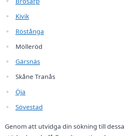
Brösarp
Kivik
Röstånga
Mölleröd
Gärsnäs
Skåne Tranås
Öja
Sövestad
Genom att utvidga din sökning till dessa