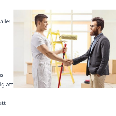
älle!
us
ig att
ett