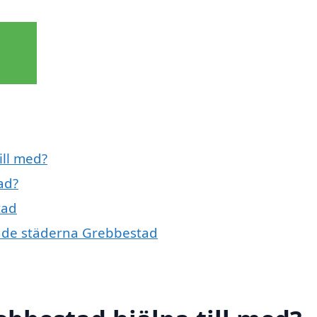
ill med?
ad?
tad
ande städerna Grebbestad