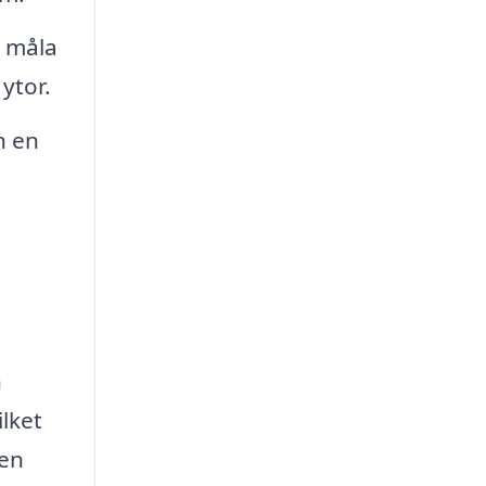
t måla
ytor.
n en
n
ilket
 en