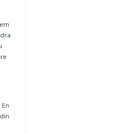
 hem
idra
u
are
. En
 din