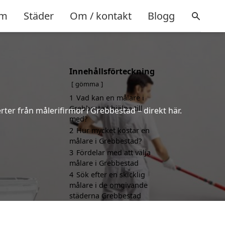
m
Städer
Om / kontakt
Blogg
Innehållsförteckning
gömma
1
Vad kan en målare i
Grebbestad hjälpa till
rter från målerifirmor i Grebbestad – direkt här.
med?
2
Hur mycket kostar en
målare i Grebbestad?
3
Fördelar med att välja
målare i Grebbestad
4
Sök efter en skicklig
målare i de omgivande
städerna Grebbestad