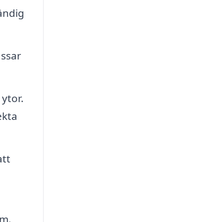
ändig
ssar
ytor.
ekta
att
em.