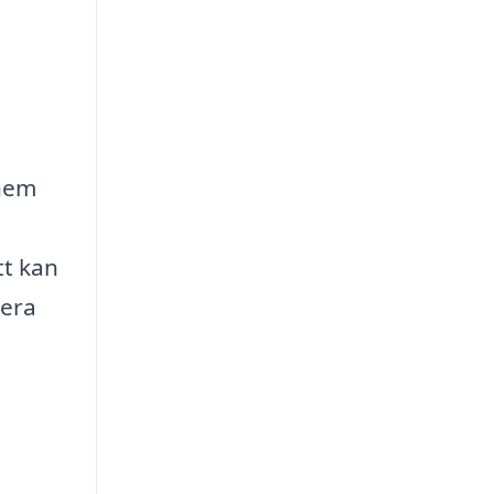
 hem
tt kan
lera