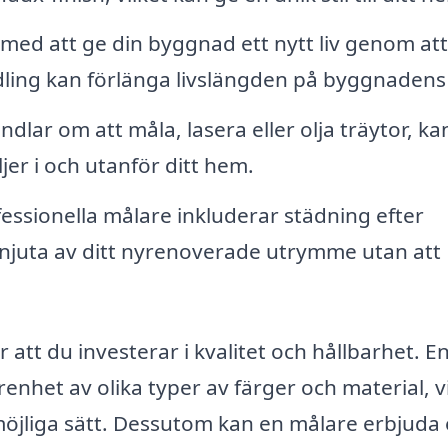
l med att ge din byggnad ett nytt liv genom at
ling kan förlänga livslängden på byggnadens 
lar om att måla, lasera eller olja träytor, ka
er i och utanför ditt hem.
ssionella målare inkluderar städning efter
n njuta av ditt nyrenoverade utrymme utan att
 att du investerar i kvalitet och hållbarhet. E
nhet av olika typer av färger och material, v
 möjliga sätt. Dessutom kan en målare erbjuda