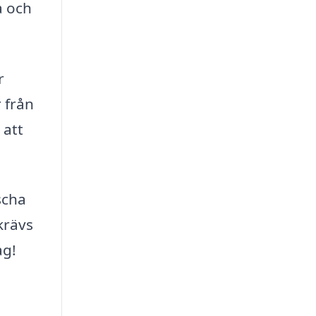
a och
r
 från
 att
scha
krävs
ag!