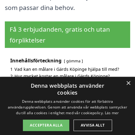
som passar dina behov.
Få 3 erbjudanden, gratis och utan
förpliktelser
Innehållsförteckning
gömma
1
Vad kan en målare i Gärds Köpinge hjälpa till med?
2
Hur mycket kostar en målare i Gärds Köpinge?
×
3
Fördelar med att välja målare i Gärds Köpinge
Denna webbplats använder
4
Sök efter en skicklig målare i de omgivande städerna
cookies
Gärds Köpinge
Denna webbplats använder cookies för att förbättra
användarupplevelsen. Genom att använda vår webbplats samtycker
du till alla cookies i enlighet med vår cookiepolicy.
Läs mer
Copyright 2026 - Pilanto Aps
ACCEPTERA ALLA
AVVISA ALLT
Hem
Om / kontakt
Blogg
Webbplatskarta
Villkor