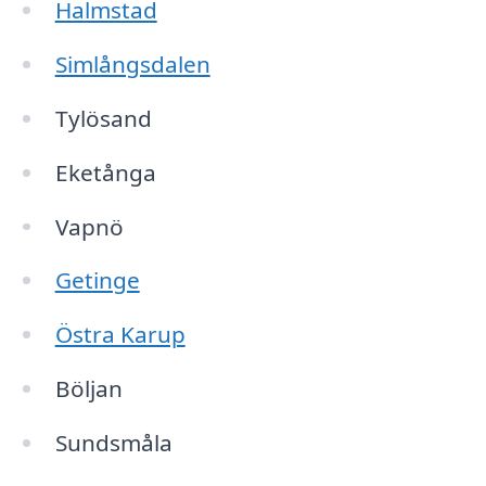
Halmstad
Simlångsdalen
Tylösand
Eketånga
Vapnö
Getinge
Östra Karup
Böljan
Sundsmåla