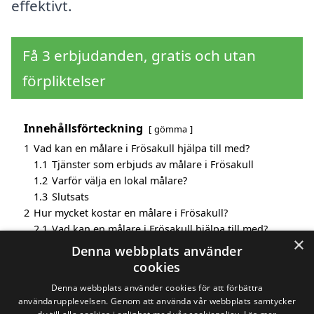
effektivt.
Få 3 erbjudanden, gratis och utan
förpliktelser
Innehållsförteckning
gömma
1
Vad kan en målare i Frösakull hjälpa till med?
1.1
Tjänster som erbjuds av målare i Frösakull
1.2
Varför välja en lokal målare?
1.3
Slutsats
2
Hur mycket kostar en målare i Frösakull?
2.1
Vad kan en målare i Frösakull hjälpa till med?
×
3
Fördelar med att välja målare i Frösakull
Denna webbplats använder
4
Sök efter en skicklig målare i de omgivande städerna
cookies
Frösakull
Denna webbplats använder cookies för att förbättra
användarupplevelsen. Genom att använda vår webbplats samtycker