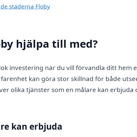
ande städerna Floby
by hjälpa till med?
lok investering när du vill förvandla ditt hem e
rfarenhet kan göra stor skillnad för både uts
över olika tjänster som en målare kan erbjuda
are kan erbjuda