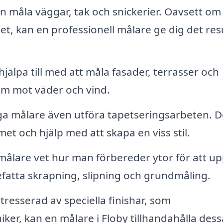
n måla väggar, tak och snickerier. Oavsett om
set, kan en professionell målare ge dig det res
älpa till med att måla fasader, terrasser och
em mot väder och vind.
a målare även utföra tapetseringsarbeten. D
met och hjälp med att skapa en viss stil.
målare vet hur man förbereder ytor för att u
efatta skrapning, slipning och grundmåling.
resserad av speciella finishar, som
iker, kan en målare i Floby tillhandahålla dess