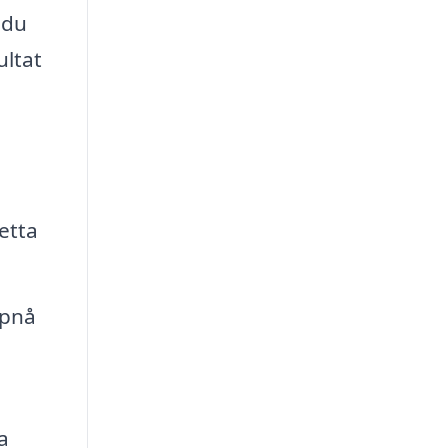
 du
ultat
etta
ppnå
a