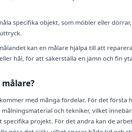
la specifika objekt, som möbler eller dörrar,
uttryck.
målandet kan en målare hjälpa till att reparer
er hål, för att säkerställa en jämn och fin yt
l målare?
by kommer med många fördelar. För det första 
 målningsmaterial och tekniker, vilket innebär
t specifika projekt. För det andra kan de arbe
e göra det själv, vilket sparar både tid och st