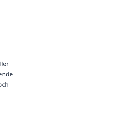
ller
eende
 och