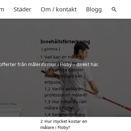
m
Städer
Om / kontakt
Blogg
Innehållsförteckning
gömma
1
Vad kan en målare i
Floby hjälpa till med?
ferter från målerifirmor i Floby – direkt här.
1.1
Vanliga tjänster
som en målare kan
erbjuda
1.2
Varför anlita en
professionell målare?
1.3
Hur hittar du rätt
målare i Floby?
1.4
Sammanfattning
2
Hur mycket kostar en
målare i Floby?