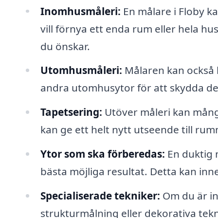
Inomhusmåleri:
En målare i Floby ka
vill förnya ett enda rum eller hela hu
du önskar.
Utomhusmåleri:
Målaren kan också hj
andra utomhusytor för att skydda d
Tapetsering:
Utöver måleri kan mång
kan ge ett helt nytt utseende till rum
Ytor som ska förberedas:
En duktig 
bästa möjliga resultat. Detta kan inn
Specialiserade tekniker:
Om du är int
strukturmålning eller dekorativa tekn