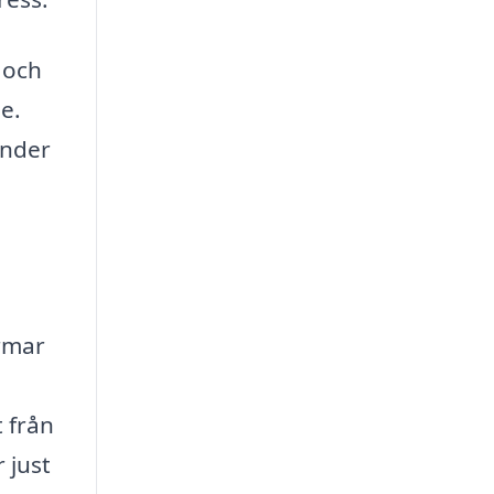
 och
de.
under
ormar
 från
 just