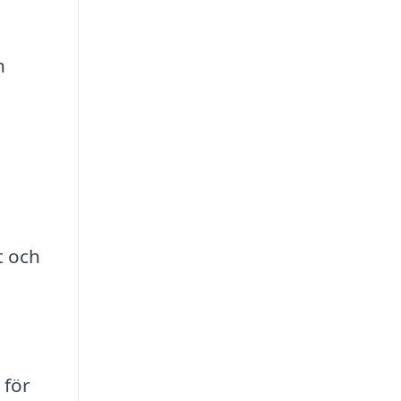
n
t och
 för