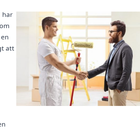
å har
 om
 en
t att
en