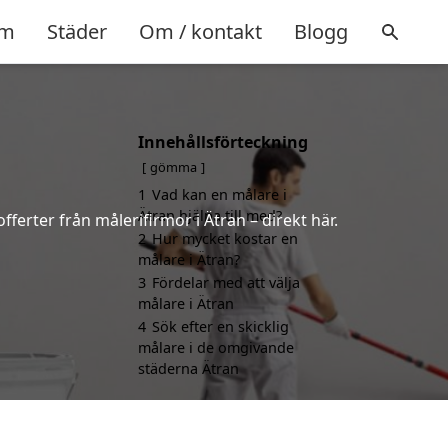
m
Städer
Om / kontakt
Blogg
Innehållsförteckning
gömma
1
Vad kan en målare i
Ätran hjälpa till med?
ferter från målerifirmor i Ätran – direkt här.
2
Hur mycket kostar en
målare i Ätran?
3
Fördelar med att välja
målare i Ätran
4
Sök efter en skicklig
målare i de omgivande
städerna Ätran