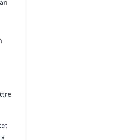
nan
m
ttre
ket
ra