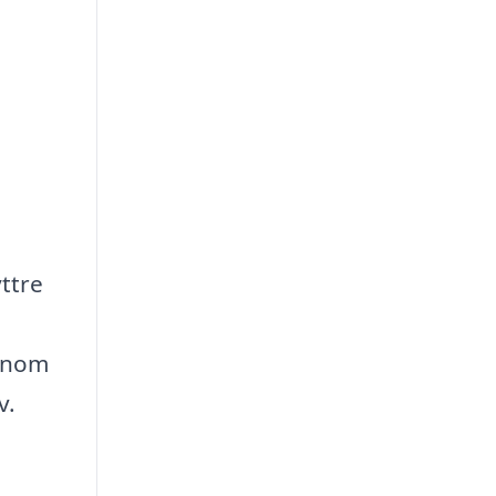
ttre
Genom
v.