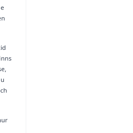
de
en
tid
finns
se,
du
och
hur