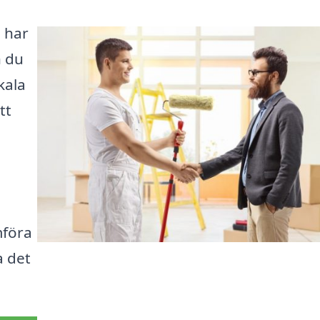
å har
n du
kala
tt
mföra
a det