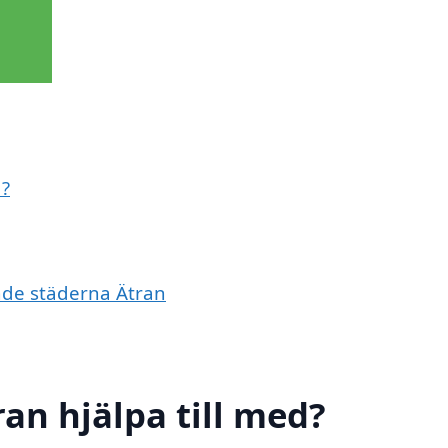
d?
ande städerna Ätran
an hjälpa till med?