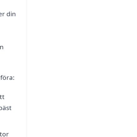
er din
en
föra:
tt
bäst
tor