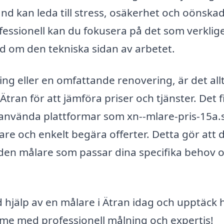
nd kan leda till stress, osäkerhet och oönska
essionell kan du fokusera på det som verklig
d om den tekniska sidan av arbetet.
g eller en omfattande renovering, är det all
i Ätran för att jämföra priser och tjänster. Det 
 använda plattformar som xn--mlare-pris-15a.
are och enkelt begära offerter. Detta gör att 
a den målare som passar dina specifika behov 
d hjälp av en målare i Ätran idag och upptäck 
ymme med professionell målning och expertis!